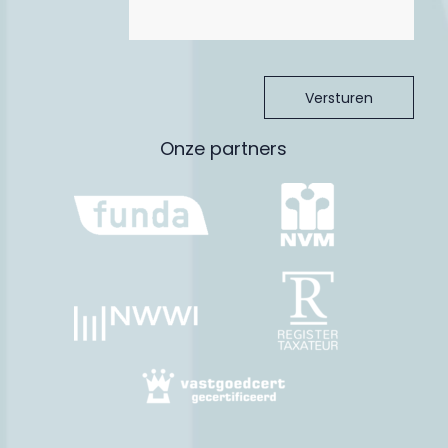
* Ideaal gelegen t.o.v. grote bedrijven uit de regio zoals ASML,
HTC en MMC. Uitvalswegen naar het nationale wegennet (A2
en A67) binnen enkele minuten bereikbaar. Het centrum van
Eindhoven is goed bereikbaar met fiets, auto en openbaar
vervoer;
* Aanvaarding per direct mogelijk.
Benieuwd naar de mogelijkheden van deze woning? Neem
Onze partners
contact op voor een bezichtiging en ontdek zelf de ruimte, rust
en potentie van dit fijne huis.
Ligging
De woning is gelegen in de rustige woonwijk De Voldijn. Een
gewilde locatie gezien de afstand tot voorzieningen en groene
woonomgeving. Binnen enkele minuten bent u waar u wilt zijn.
Het dorp Waalre ligt aan de zuidelijke rand van Eindhoven en
voor intimi ook wel ‘de groenfontein van de Kempen’
genoemd. De dorpskern Den Hof ligt op een paar minuten
afstand van de woning en beschikt over allerlei voorzieningen
die u kunnen voorzien in de dagelijkse behoeften zoals een
supermarkt, bakker, slager, drogist e.d.
Heeft u kinderen? Dan liggen meerdere basisscholen en
kinderopvang op fietsafstand (De Meent, Christoffelschool,