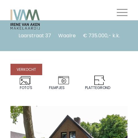
Laarstraat 37
Waalre
€ 735.000,- k.k.
VERKOCHT
FOTO'S
FILMPJES
PLATTEGROND