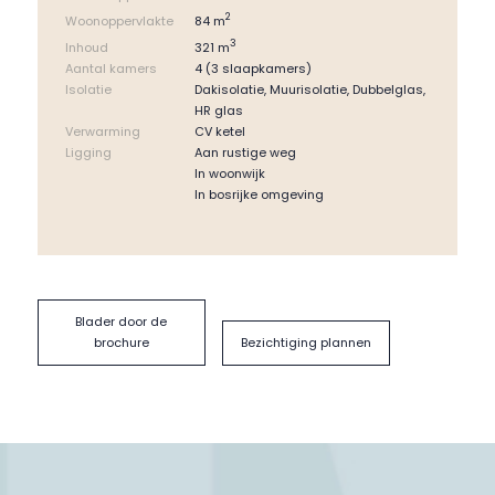
2022). Daarnaast is de tuin voorzien van een gazon en
2
84 m
Woonoppervlakte
verzorgde borders. Er is een achterom aanwezig en een
3
berging met ruimte voor fietsen, tuinspullen en een klein
321 m
Inhoud
keukenblok.
Aantal kamers
4 (3 slaapkamers)
Isolatie
Dakisolatie, Muurisolatie, Dubbelglas,
Algemeen:
HR glas
– Instapklare tussenwoning gelegen in een kindvriendelijke
Verwarming
CV ketel
woonomgeving. Op loopafstand van diverse voorzieningen
Ligging
Aan rustige weg
en voldoende openbare parkeergelegenheid;
In woonwijk
– Moderne en tijdloze keuken en badkamer;
In bosrijke omgeving
– Drie slaapkamers;
– Houten kozijnen met deels HR en HR++ beglazing;
– Privacy biedende en zonnige achtertuin op het zuiden met
een luxe overkapping;
– Energielabel B;
– Gunstig gelegen t.o.v. voorzieningen zoals supermarkt,
Blader door de
basisschool en sportaccommodaties
brochure
Bezichtiging plannen
– Zeer centraal gelegen t.o.v. van de dorpskern van Aalst
(winkelcentrum Den Hof) en grote bedrijven uit de regio zoals
ASML, MMC en de bedrijven op HTC.
Ligging:
De woning is gelegen in een rustige woonstraat nabij de
uitvalswegen in een kindvriendelijke woonomgeving. Een
gewilde locatie gezien de afstand tot voorzieningen, het bos