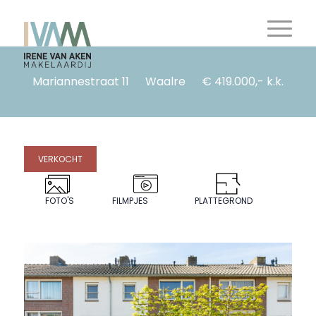
Mariannestraat 11
Waalre
€ 419.000,- k.k.
VERKOCHT
FOTO'S
FILMPJES
PLATTEGROND