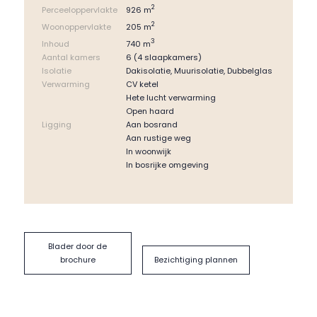
2
openslaande deuren is er toegang tot het terras en de tuin.
926 m
Perceeloppervlakte
2
205 m
Woonoppervlakte
Aan de zijkant van de woning ligt de praktische bijkeuken met
3
aansluitingen voor de wasmachine en droger, de opstelling
740 m
Inhoud
van de C.V.-ketel en heteluchtverwarming, en een achterdeur
Aantal kamers
6 (4 slaapkamers)
met directe toegang tot de oprit.
Isolatie
Dakisolatie, Muurisolatie, Dubbelglas
Verwarming
CV ketel
Eerste verdieping:
Hete lucht verwarming
De overloop ligt over de volledige lengte van de woning met
Open haard
aan de linkerzijde hoge ramen voor een prettige lichtinval.
Ligging
Aan bosrand
Aan de rechterzijde liggen drie comfortabele slaapkamers,
Aan rustige weg
allemaal voorzien van brede inbouwkasten. Alle slaapkamers
In woonwijk
hebben een verhoogd hellend dak waar bij één van de
In bosrijke omgeving
slaapkamers slim gebruik van is gemaakt door de bouw van
een hoogslaper: waarschijnlijk de favoriete kinderkamer.
Vanuit deze slaapkamer is bovendien toegang tot een
handig bergzoldertje.
Aan het einde van de overloop ligt de (hoofd)slaapkamer,
met uitzicht op de tuin en openslaande deuren naar een
Blader door de
balkon. Deze slaapkamer heeft een eigen ensuite badkamer
brochure
Bezichtiging plannen
met ligbad en dubbele wastafel.
De tweede badkamer ligt aan de overloop en heeft een
douche en wastafel. Het toilet bevindt zich in een separate