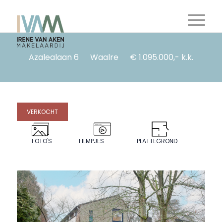
Azalealaan 6
Waalre
€ 1.095.000,- k.k.
VERKOCHT
FOTO'S
FILMPJES
PLATTEGROND