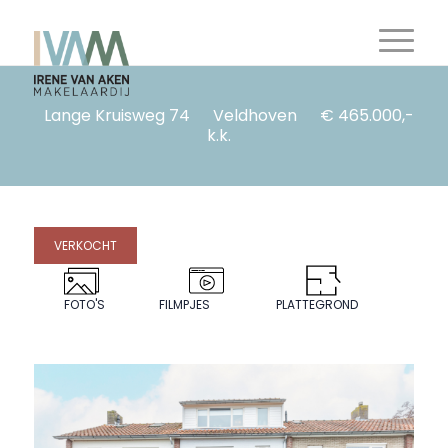
Lange Kruisweg 74
Veldhoven
€ 465.000,-
k.k.
VERKOCHT
FOTO'S
FILMPJES
PLATTEGROND