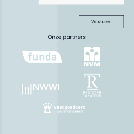
rechtsgeldige koop. Dit is door meerdere gerechtshoven
bevestigd; indien een koopovereenkomst ten aanzien van een
woning niet schriftelijk wordt vastgelegd conform artikel 7:2
BW, is de sanctie nietig.
Meetinstructie:
De woning is zorgvuldig professioneel ingemeten. De
Onze partners
Meetinstructie is gebaseerd op de NEN2580. De Meetinstructie
is bedoeld om een meer eenduidige manier van meten toe te
passen voor het geven van een indicatie van de
gebruiksoppervlakte. De Meetinstructie sluit verschillen in
meetuitkomsten niet volledig uit, door bijvoorbeeld
interpretatieverschillen, afrondingen of beperkingen bij het
uitvoeren van de meting.
Aansprakelijkheid:
De verstrekte gegevens in deze brochure zijn met zorg
samengesteld. Voor de juistheid van de informatie zijn wij in
belangrijke mate afhankelijk van derden en aanvaarden wij,
noch de verkoper, enige aansprakelijkheid. De opgegeven
maten zijn circa-maten. De verstrekte informatie is van
algemene aard, geheel vrijblijvend en is slechts een
uitnodiging om in onderhandeling te treden.