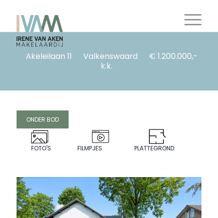
Akeleilaan 11
Valkenswaard
€ 1.200.000,-
k.k.
ONDER BOD
FOTO'S
FILMPJES
PLATTEGROND