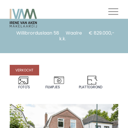
Willibrorduslaan 58
Waalre
€ 829.000,-
k.k.
VERKOCHT
FOTO'S
FILMPJES
PLATTEGROND