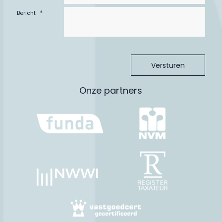
– HR+ en HR++ beglazing;
*
Bericht
– Centraal gelegen in Waalre dorp op goede afstand van
diverse voorzieningen en uitvalswegen.
Ligging:
De woning is gelegen in de dorpskern van Waalre. Een gewilde
locatie gezien de afstand tot voorzieningen en groene
woonomgeving.
De dorpskern van Aalst ligt op fietsafstand en beschikt ook
Onze partners
over allerlei voorzieningen die u kunnen voorzien in de
dagelijkse behoeften zoals een supermarkt, bakker, slager,
drogist e.d.
Heeft u kinderen? Dan liggen diverse basisscholen en
kinderopvang op fietsafstand (Kinderopvang Avontuur,
basisschool De Meent, De Drijfveer, Kindcentrum De Wilderen
etc.). Sportaccommodaties zijn er ook voldoende.
Voor een lekker hapje eten kunt u terecht bij brasserie Hoom,
restaurant Lugar, Stationskoffiehuis, Oude Toren en Meester
Keeman in Waalre dorp of het sterrenrestaurant De
Treeswijkhoeve.
De woning is zeer gunstig gelegen t.o.v. ASML, HTC en MMC.
Binnen 5 a 10 minuten bereikt u deze bedrijven. Het nationale