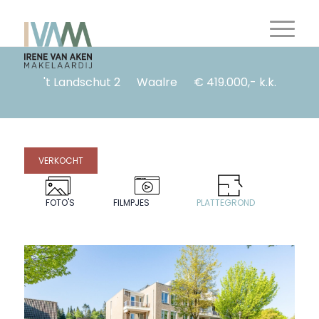
't Landschut 2
Waalre
€ 419.000,- k.k.
VERKOCHT
FOTO'S
FILMPJES
PLATTEGROND