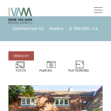
Sophiastraat 63
Waalre
€ 369.000,- k.k.
VERKOCHT
FOTO'S
FILMPJES
PLATTEGROND