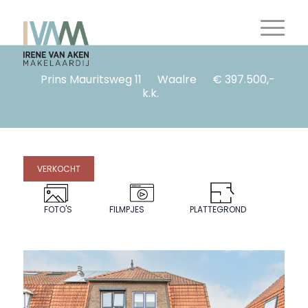
Prins Mauritsweg 11
Waalre
€ 397.500,-
k.k.
VERKOCHT
FOTO'S
FILMPJES
PLATTEGROND