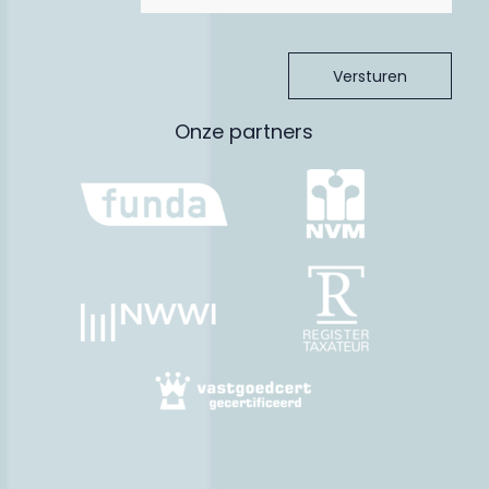
koper en verkoper is ondertekend. Tot die tijd is er geen
rechtsgeldige koop. Dit is door meerdere gerechtshoven
bevestigd; indien een koopovereenkomst ten aanzien van een
woning niet schriftelijk wordt vastgelegd conform artikel 7:2
BW, is de sanctie nietig.
Meetinstructie:
Onze partners
De woning is zorgvuldig professioneel ingemeten. De
Meetinstructie is gebaseerd op de NEN2580. De Meetinstructie
is bedoeld om een meer eenduidige manier van meten toe te
passen voor het geven van een indicatie van de
gebruiksoppervlakte. De Meetinstructie sluit verschillen in
meetuitkomsten niet volledig uit, door bijvoorbeeld
interpretatieverschillen, afrondingen of beperkingen bij het
uitvoeren van de meting.
Aansprakelijkheid:
De verstrekte gegevens in deze brochure zijn met zorg
samengesteld. Voor de juistheid van de informatie zijn wij in
belangrijke mate afhankelijk van derden en aanvaarden wij,
noch de verkoper, enige aansprakelijkheid. De opgegeven
maten zijn circa-maten. De verstrekte informatie is van
algemene aard, geheel vrijblijvend en is slechts een
uitnodiging om in onderhandeling te treden.