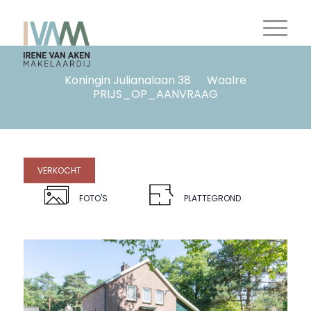
Koningin Julianalaan 38
Waalre
PRIJS_OP_AANVRAAG
VERKOCHT
FOTO'S
PLATTEGROND