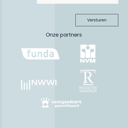
ruimte is volledig geisoleerd en gestuct aan de binnenzijde;
– Plat dak keuken en woonkamer vervangen in 2021;
– Badkamer vernieuwd in 2019;
– Zeer centraal gelegen t.o.v. van de dorpskern van Aalst
(Winkelcentrum Den Hof) en grote bedrijven uit de regio zoals
ASML, MMC en HTC.
Onze partners
LIGGING:
De woning is zeer centraal gelegen t.o.v. de dorpskern van
Aalst, het wegennet en het centrum van Eindhoven. Binnen
enkele minuten bent u waar u wilt zijn.
De dorpskern van Aalst (winkelcentrum Den Hof) beschikt over
allerlei voorzieningen die u kunnen voorzien in de dagelijkse
behoeften zoals een supermarkt, bakker, slager, drogist e.d. De
dorpskern ligt op loopafstand.
Heeft u kinderen? Dan liggen diverse basisscholen op
fietsafstand (De Meent, De Drijfveer) en sportaccommodaties
zijn er ook voldoende. De woning ligt in een kindvriendelijke en
bosrijke omgeving. Binnen enkele minuten wandel je in het
groen.
Voor een lekker hapje eten kun je terecht bij brasserie Hoom,
restaurant Lugar, Stationskoffiehuis, De Oude Toren, Meester