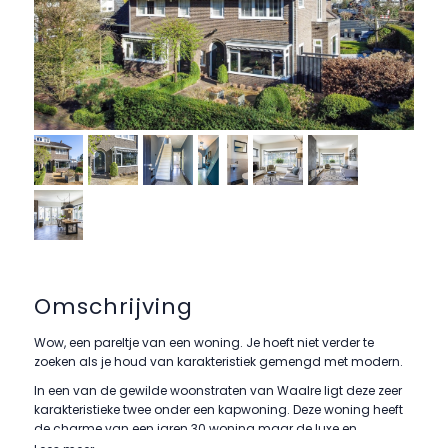
Omschrijving
Wow, een pareltje van een woning. Je hoeft niet verder te
zoeken als je houd van karakteristiek gemengd met modern.
In een van de gewilde woonstraten van Waalre ligt deze zeer
karakteristieke twee onder een kapwoning. Deze woning heeft
de charme van een jaren 30 woning maar de luxe en
moderne touch van heden. Gelegen op een goede locatie in