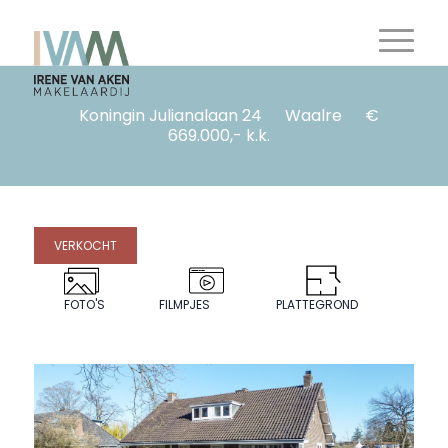
Koningin Julianalaan 24
Waalre
€
669.000,- k.k.
VERKOCHT
FOTO'S
FILMPJES
PLATTEGROND