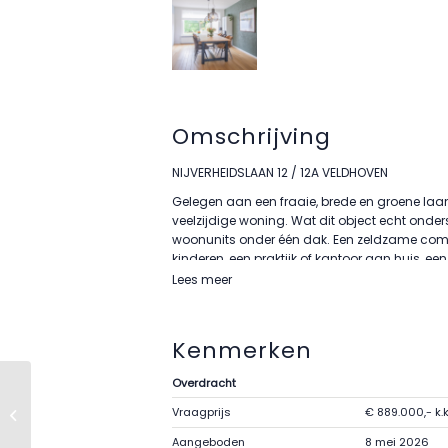
Omschrijving
NIJVERHEIDSLAAN 12 / 12A VELDHOVEN
Gelegen aan een fraaie, brede en groene laan
veelzijdige woning. Wat dit object echt onders
woonunits onder één dak. Een zeldzame combi
kinderen, een praktijk of kantoor aan huis, e
grotere woning!
Lees meer
Met maar liefst totaal vijf slaapkamers (uit t
perceel met zonnige achtertuin en parkeergele
Kenmerken
woning.
Via de brede oprit met aan weerszijden verzo
Overdracht
We komen binnen in de centrale hal met rech
Beiden afzonderlijk en zelfstandig te betreden
Vraagprijs
€ 889.000,- k.k
Waalre – Heijdonk 14
Lopen we rechtdoor dan komen we in de mode
Aangeboden
8 mei 2026