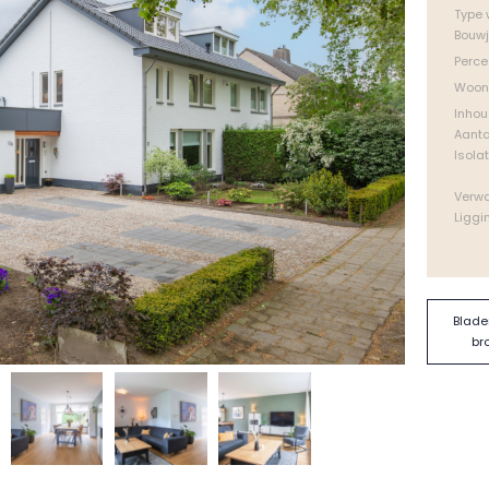
Type 
Bouw
Perce
Woon
Inho
Aanta
Isolat
Verw
Liggi
Blade
br