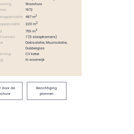
woning
Woonhuis
jaar
1972
2
487 m
eloppervlakte
2
220 m
oppervlakte
3
755 m
ud
l kamers
7 (5 slaapkamers)
ie
Dakisolatie, Muurisolatie,
Dubbelglas
arming
CV ketel
ng
In woonwijk
r door de
Bezichtiging
ochure
plannen