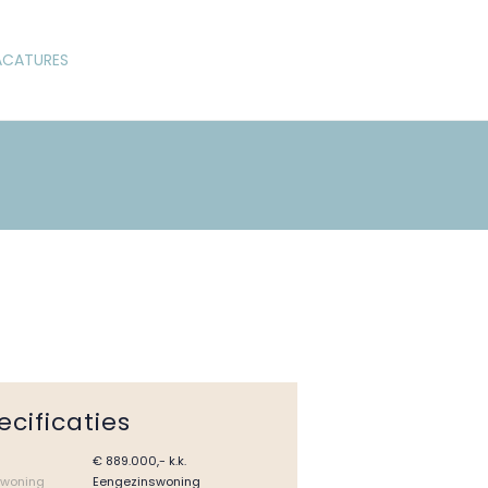
ACATURES
ecificaties
€ 889.000,- k.k.
 woning
Eengezinswoning