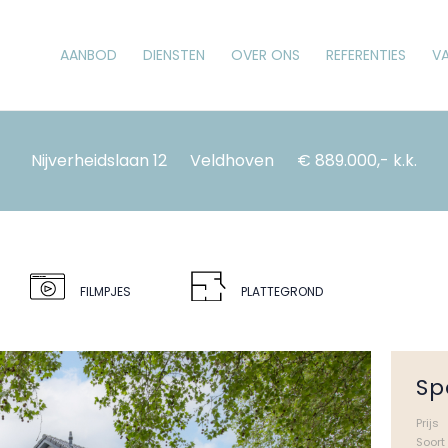
AANBOD
DIENSTEN
OVER ONS
REFERENTIES
V
Nijverheidslaan 12
Veldhoven
€ 889.000,- k.k.
FILMPJES
PLATTEGROND
Sp
Prijs
Soort